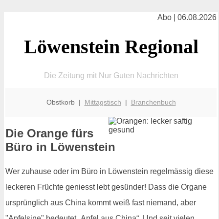
Abo | 06.08.2026
Löwenstein Regional
Die Zeitung mit Nur Guten Nachrichten
Obstkorb |
Mittagstisch
|
Branchenbuch
Die Orange fürs
Büro in Löwenstein
Wer zuhause oder im Büro in Löwenstein regelmässig diese
leckeren Früchte geniesst lebt gesünder! Dass die Organe
ursprünglich aus China kommt weiß fast niemand, aber
"Apfelsine" bedeutet „Apfel aus China“. Und seit vielen